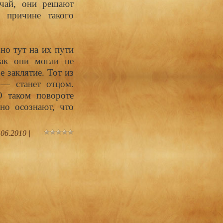
учай, они решают
о причине такого
но тут на их пути
как они могли не
 заклятие. Тот из
— станет отцом.
О таком повороте
но осознают, что
.06.2010
|