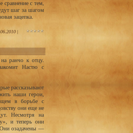
е сравнение с тем,
будут шаг за шагом
овая зацепка.
.06.2010
|
на ранчо к отцу.
накомит Настю с
орые рассказывают
жить наши герои,
ющем в борьбе с
овству они еще не
ут. Несмотря на
у», и теперь они
. Они озадачены —