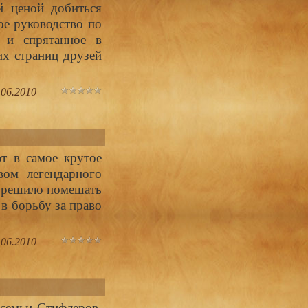
 ценой добиться
ое руководство по
 и спрятанное в
их страниц друзей
.06.2010
|
т в самое крутое
вом легендарного
я решило помешать
 в борьбу за право
.06.2010
|
 семьи Стифлеров,