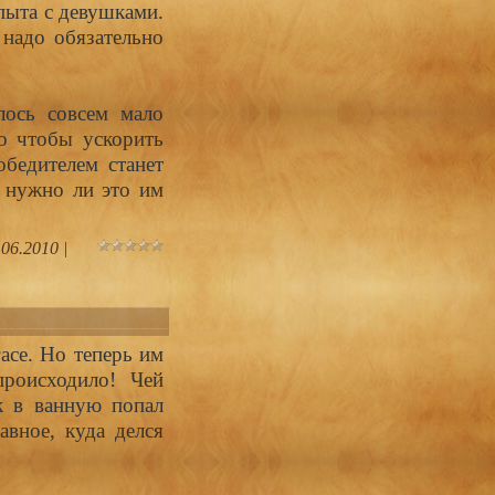
пыта с девушками.
 надо обязательно
лось совсем мало
о чтобы ускорить
бедителем станет
, нужно ли это им
.06.2010
|
асе. Но теперь им
происходило! Чей
к в ванную попал
авное, куда делся