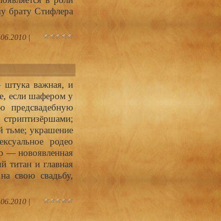
му брату Стифлера
.06.2010
|
 штука важная, и
ее, если шафером у
ю предсвадебную
стриптизёршами;
й тьме; украшение
ексуальное родео
ер — новоявленная
й титан и главная
на свою свадьбу,
.06.2010
|