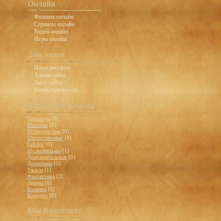
Онлайн
Фильмы онлайн
Сериалы онлайн
Видео онлайн
Игры онлайн
Доп. меню
Наши ресурсы
Админ сайта
Заказ сайта
Наши сервера css
Категории раздела
Триллеры
[0]
Мистика
[0]
Исторические
[0]
Отечественные
[0]
Гоблин
[0]
Мультфильмы
[1]
Документальные
[0]
Детективы
[0]
Ужасы
[1]
Фантастика
[3]
Драмы
[0]
Боевики
[0]
Комедии
[9]
Мы Вконтакте