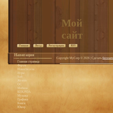
Мой
сайт
Главная
Вход
Регистрация
RSS
Навигация
Copyright MyCorp © 2026
|
Сделать
бесплат
Главная страница
Форум
Новости села
Игры
Soft
Железо
OC
Мобила
КПК/PDA
Музыка
Графика
Книги
Юмор