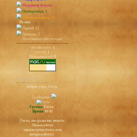
Модератор форума:
Проверенных: 1
Обычных юзеров: 15
»
Из них
Парней: 12
Девушек: 5
Посетившие сайт сегодня:
Онлайн всего:
1
Гостей:
1
Пользователей:
0
Профиль
Доброе утро, Гость
Сообщения:
Группа:
Гости
Время:
10:41
Гость, мы рады вас видеть.
Пожалуйста
зарегистрируйтесь или
авторизуйтесь!