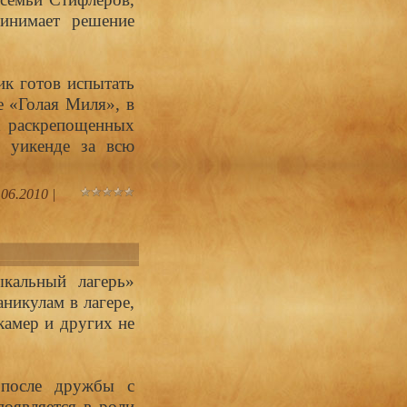
инимает решение
ик готов испытать
е «Голая Миля», в
х раскрепощенных
м уикенде за всю
.06.2010
|
кальный лагерь»
никулам в лагере,
камер и других не
 после дружбы с
оявляется в роли