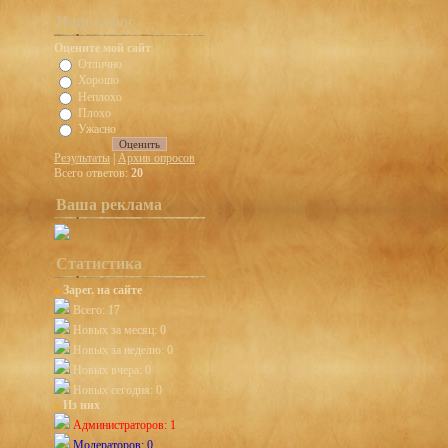
Наш опрос
Оцените мой сайт
Отлично
Хорошо
Неплохо
Плохо
Ужасно
Результаты
|
Архив опросов
Всего ответов:
20
Ваша реклама
Статистика
»
Зарег. на сайте
Всего: 17
Новых за месяц: 0
Новых за неделю: 0
Новых вчера: 0
Новых сегодня: 0
»
Из них
Администраторов: 1
Модераторов: 0