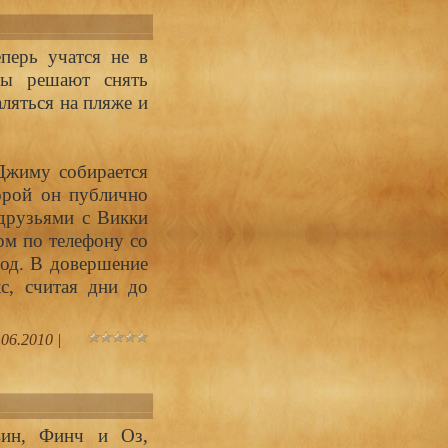
перь учатся не в
лы решают снять
ляться на пляже и
Джиму собирается
торой он публично
 друзьями с Викки
ом по телефону со
род. В довершение
с, считая дни до
.06.2010
|
вин, Финч и Оз,