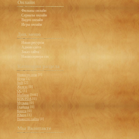
Онлайн
Фильмы онлайн
Сериалы онлайн
Видео онлайн
Игры онлайн
Доп. меню
Наши ресурсы
Админ сайта
Заказ сайта
Наши сервера css
Категории раздела
Новости села
[0]
Игры
[1]
Soft
[2]
Железо
[0]
ОС
[1]
Мобила
[946]
КПК/PDA
[0]
Музыка
[0]
Графика
[0]
Книги
[0]
Юмор
[1]
Новости сайта
[0]
Мы Вконтакте