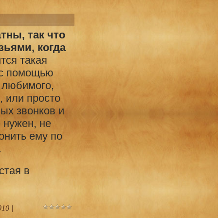
тны, так что
зьями, когда
ится такая
 с помощью
 любимого,
, или просто
ых звонков и
 нужен, не
онить ему по
.
стая в
010
|