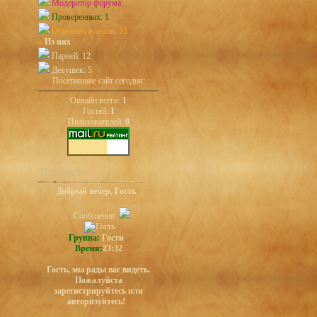
Модератор форума:
Проверенных: 1
Обычных юзеров: 15
»
Из них
Парней: 12
Девушек: 5
Посетившие сайт сегодня:
Онлайн всего:
1
Гостей:
1
Пользователей:
0
Профиль
Добрый вечер, Гость
Сообщения:
Группа:
Гости
Время:
23:32
Гость, мы рады вас видеть.
Пожалуйста
зарегистрируйтесь или
авторизуйтесь!