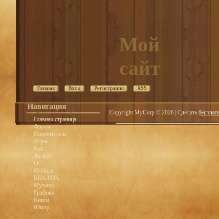
Мой
сайт
Главная
Вход
Регистрация
RSS
Навигация
Copyright MyCorp © 2026
|
Сделать
бесплат
Главная страница
Форум
Новости села
Игры
Soft
Железо
OC
Мобила
КПК/PDA
Музыка
Графика
Книги
Юмор