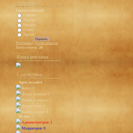
Наш опрос
Оцените мой сайт
Отлично
Хорошо
Неплохо
Плохо
Ужасно
Результаты
|
Архив опросов
Всего ответов:
20
Ваша реклама
Статистика
»
Зарег. на сайте
Всего: 17
Новых за месяц: 0
Новых за неделю: 0
Новых вчера: 0
Новых сегодня: 0
»
Из них
Администраторов: 1
Модераторов: 0